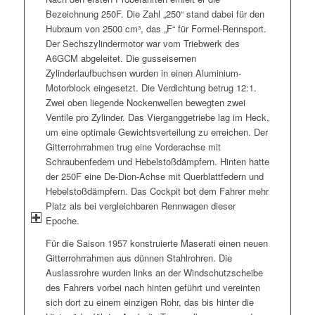
Bezeichnung 250F. Die Zahl „250“ stand dabei für den
Hubraum von 2500 cm³, das „F“ für Formel-Rennsport.
Der Sechszylindermotor war vom Triebwerk des
A6GCM abgeleitet. Die gusseisernen
Zylinderlaufbuchsen wurden in einen Aluminium-
Motorblock eingesetzt. Die Verdichtung betrug 12:1.
Zwei oben liegende Nockenwellen bewegten zwei
Ventile pro Zylinder. Das Vierganggetriebe lag im Heck,
um eine optimale Gewichtsverteilung zu erreichen. Der
Gitterrohrrahmen trug eine Vorderachse mit
Schraubenfedern und Hebelstoßdämpfern. Hinten hatte
der 250F eine De-Dion-Achse mit Querblattfedern und
Hebelstoßdämpfern. Das Cockpit bot dem Fahrer mehr
Platz als bei vergleichbaren Rennwagen dieser
Epoche.
Für die Saison 1957 konstruierte Maserati einen neuen
Gitterrohrrahmen aus dünnen Stahlrohren. Die
Auslassrohre wurden links an der Windschutzscheibe
des Fahrers vorbei nach hinten geführt und vereinten
sich dort zu einem einzigen Rohr, das bis hinter die