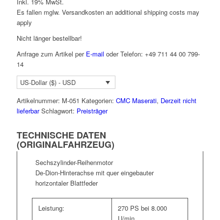
Inkl. 19% MwSt.
Es fallen mglw. Versand­kosten an
additional shipping costs may
apply
Nicht länger bestellbar!
Anfrage zum Artikel per
E-mail
oder Telefon: +49 711 44 00 799-
14
US-Dollar ($) - USD
Artikelnummer:
M-051
Kategorien:
CMC Maserati
,
Derzeit nicht
lieferbar
Schlagwort:
Preisträger
TECHNISCHE DATEN
(ORIGINALFAHRZEUG)
Sechszylinder-Reihenmotor
De-Dion-Hinterachse mit quer eingebauter
horizontaler Blattfeder
Leistung:
270 PS bei 8.000
U/min