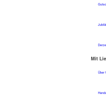
Gutsc
Jubil
Derzei
Mit Li
Über 
Handa