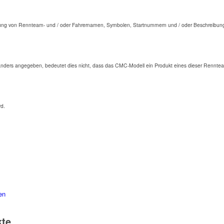
ng von Rennteam- und / oder Fahrernamen, Symbolen, Startnummern und / oder Beschreibunge
anders angegeben, bedeutet dies nicht, dass das CMC-Modell ein Produkt eines dieser Renntea
rd.
en
kte