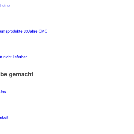
heine
äumsprodukte 30Jahre CMC
t nicht lieferbar
ebe gemacht
Uns
rbeit