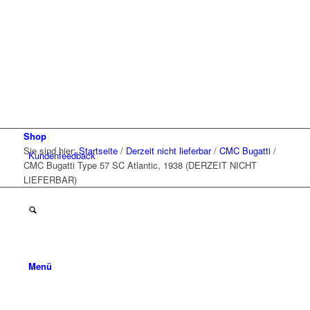
Shop
Sie sind hier:
Startseite
/
Derzeit nicht lieferbar
/
CMC Bugatti
/
Kunden
feedback
CMC Bugatti Type 57 SC Atlantic, 1938 (DERZEIT NICHT
LIEFERBAR)
Menü