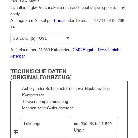
Inkl. 19% MwSt.
Es fallen mglw. Versand­kosten an
additional shipping costs may
apply
Anfrage zum Artikel per
E-mail
oder Telefon: +49 711 44 00 799-
14
US-Dollar ($) - USD
Artikelnummer:
M-083
Kategorien:
CMC Bugatti
,
Derzeit nicht
lieferbar
TECHNISCHE DATEN
(ORIGINALFAHRZEUG)
Achtzylinder-Reihenmotor mit zwei Nockenwellen
Kompressor
Trockensumpfschmierung
Mechanische Seilzugbremse
Leistung:
ca. 200 PS bei 5.500
U/min