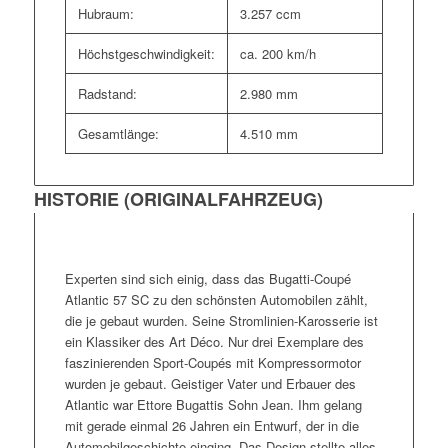
Hubraum:
3.257 ccm
Höchstgeschwindigkeit:
ca. 200 km/h
Radstand:
2.980 mm
Gesamtlänge:
4.510 mm
HISTORIE (ORIGINALFAHRZEUG)
Experten sind sich einig, dass das Bugatti-Coupé
Atlantic 57 SC zu den schönsten Automobilen zählt,
die je gebaut wurden. Seine Stromlinien-Karosserie ist
ein Klassiker des Art Déco. Nur drei Exemplare des
faszinierenden Sport-Coupés mit Kompressormotor
wurden je gebaut. Geistiger Vater und Erbauer des
Atlantic war Ettore Bugattis Sohn Jean. Ihm gelang
mit gerade einmal 26 Jahren ein Entwurf, der in die
Automobilgeschichte einging. Das Design stellte alles