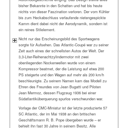
bisher Bekannte in den Schatten und hat bis heute
nichts von dieser Faszination verloren. Der vom Kühler
bis zum Heckabschluss verlaufende nietengespickte
Kamm dient dabei nicht der Aerodynamik, sondern ist
ein reines Stilelement.
Nicht nur das Erscheinungsbild des Sportwagens
sorgte für Aufsehen. Das Atlantic-Coupé war zu seiner
Zeit auch eines der schnellsten Autos der Welt. Der
3,3-Liter-Reihenachtzylindermotor mit zwei
obenliegenden Nockenwellen wurde von einem
Kompressor beatmet, der die Leistung auf etwa 200
PS steigerte und den Wagen auf mehr als 200 km/h
beschleunigte. Zu seinem Namen kam das Modell zu
Ehren des Freundes von Jean Bugatti und Piloten
Jean Mermoz, dessen Flugzeug 1936 bei einer
Südatlantiküberquerung spurlos verschwunden war.
Vorlage der CMC-Miniatur ist der letzte produzierte 57
SC Atlantic, der im Mai 1938 an den britischen
Geschäftsmann R. B. Pope übergeben wurde – er
behielt ihn fast 30 Jahre in seinem Besitz. Alle