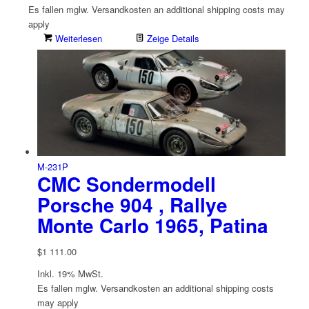
Es fallen mglw. Versand­kosten an
additional shipping costs may
apply
Weiterlesen
Zeige Details
M-231P
CMC Sondermodell
Porsche 904 , Rallye
Monte Carlo 1965, Patina
$
1 111.00
Inkl. 19% MwSt.
Es fallen mglw. Versand­kosten an
additional shipping costs
may apply