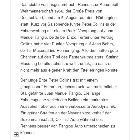
Das siebte von insgesamt acht Rennen zur Automobil-
Weltmeisterschaft 1956, der Große Preis von
Deutschland, fand am 5. August auf dem Nürburgring
statt. Kurz vor Saisonende führte Peter Collins in der
Fahrerwertung mit einem Punkt Vorsprung auf Juan
Manuel Fangio, beide bei Enzo Ferrari unter Vertrag.
Collins hatte vier Punkte Vorsprung auf Jean Behra,
der für Maserati ins Rennen ging. Alle drei hatten gute
Chancen auf den Titel des Fahrerweltmeisters. Stirling
Moss lag bereits schon zu weit zurück, so dass er
nicht mehr aus eigener Kraft den Titel erringen konnte.
Der junge Brite Peter Collins trat mit einem
„Langnasen“-Ferrari an, ebenso sein weltmeisterlicher
Stallgefährte Juan Manuel Fangio. Die lange
Fahrzeugnase verlieh den Boliden ein markantes
Aussehen, aber auch eine verbesserte Aerodynamik.
Ein grüner Streifen an der Nasenspitze verhalf der
Boxenmannschaft, Collins´ Auto während des
Rennens besser von Fangios Auto unterscheiden zu
können.