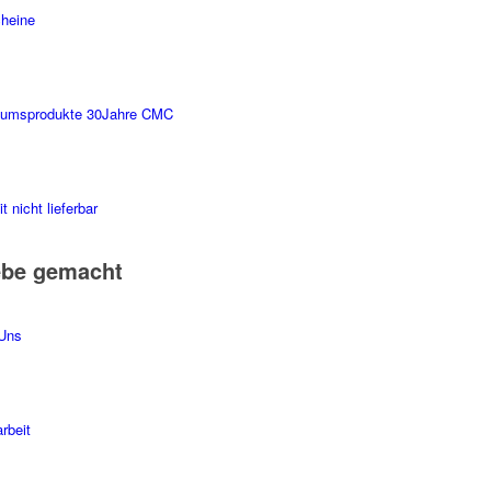
heine
äumsprodukte 30Jahre CMC
t nicht lieferbar
ebe gemacht
Uns
rbeit