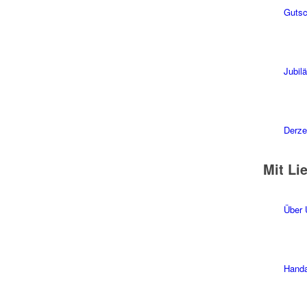
Gutsc
Jubil
Derzei
Mit Li
Über 
Handa