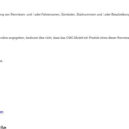
ng von Rennteam- und / oder Fahrernamen, Symbolen, Startnummern und / oder Beschreibunge
anders angegeben, bedeutet dies nicht, dass das CMC-Modell ein Produkt eines dieser Renntea
rd.
en
kte