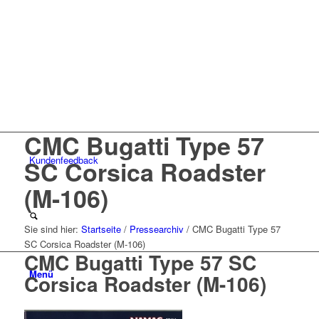
CMC Bugatti Type 57
Kunden
feedback
SC Corsica Roadster
(M-106)
Sie sind hier:
Startseite
/
Pressearchiv
/
CMC Bugatti Type 57
SC Corsica Roadster (M-106)
CMC Bugatti Type 57 SC
Menü
Corsica Roadster (M-106)