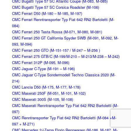
CMC Bugatti Type 57 SC Atlantic Coupé (M-083, M-085)
CMC Bugatti Type 57 SC Corsica Roadster (M-106)
CMC Ferrari D50 (M-180 – M-185, M-197)
CMC Ferrari Renntransporter Typ Fiat 642 RN2 Bartoletti (M-
084)
CMC Ferrari 250 Testa Rossa (M-071, M-080, M-081)
CMC Ferrari 250 GT California Spyder SWB (M-091, M-092, M-
093, M-094)
CMC Ferrari 250 GTO (M-151-157 / M-247 – M-256 )
CMC Ferrari 275 GTB/C (M-199/M-210 – M-213/M-238 – M-242)
CMC Ferrari 312P (M-095, M-096)
CMC Jaguar C-Type (M-191 – M-196)
CMC Jaguar C-Type Sondermodell Techno Classica 2020 (M-
214)
CMC Lancia D50 (M-175, M-177, M-178)
CMC Maserati 250F (M-051, M-101, M-102)
CMC Maserati 300S (M-105, M-108)
CMC Maserati Renntransporter Typ Fiat 642 RN2 Bartoletti (M-
097)
CMC Renntransporter Typ Fiat 642 RN2 Bartoletti (M-084 +M-
097 + M-271)
CMC Mercedes 2-l-Targa Florio Rennwagen (M-186, M-187, M-