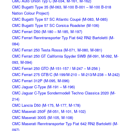
CMC Auto Union Typ C (M-034, M-161, M-162)
CMC Bugatti Type 35 (M-063, M-100 B-001 – M-100 B-018
Nation Colour Project)
CMC Bugatti Type 57 SC Atlantic Coupé (M-083, M-085)
CMC Bugatti Type 57 SC Corsica Roadster (M-106)
CMC Ferrari D50 (M-180 – M-185, M-197)
CMC Ferrari Renntransporter Typ Fiat 642 RN2 Bartoletti (M-
084)
CMC Ferrari 250 Testa Rossa (M-071, M-080, M-081)
CMC Ferrari 250 GT California Spyder SWB (M-091, M-092, M-
093, M-094)
CMC Ferrari 250 GTO (M-151-157 / M-247 – M-256 )
CMC Ferrari 275 GTB/C (M-199/M-210 – M-213/M-238 – M-242)
CMC Ferrari 312P (M-095, M-096)
CMC Jaguar C-Type (M-191 – M-196)
CMC Jaguar C-Type Sondermodell Techno Classica 2020 (M-
214)
CMC Lancia D50 (M-175, M-177, M-178)
CMC Maserati 250F (M-051, M-101, M-102)
CMC Maserati 300S (M-105, M-108)
CMC Maserati Renntransporter Typ Fiat 642 RN2 Bartoletti (M-
097)