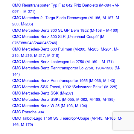
CMC Renntransporter Typ Fiat 642 RN2 Bartoletti (M-084 +M-
097 + M-271)
CMC Mercedes 2-l-Targa Florio Rennwagen (M-186, M-187, M-
203, M-206)
CMC Mercedes-Benz 300 SL GP Bern 1952 (M-158 – M-160)
CMC Mercedes-Benz 300 SLR „Uhlenhaut-Coupé“ (M-
076/088/243/244/245/246)
CMC Mercedes-Benz 600 Pullman (M-200, M-205, M-204, M-
215, M-216, M-217, M-218)
CMC Mercedes-Benz Lastwagen Lo 2750 (M-169 – M-171)
CMC Mercedes-Benz Renntransporter Lo 2750, 1934-1938 (M-
144)
CMC Mercedes-Benz Renntransporter 1955 (M-036, M-143)
CMC Mercedes SSK Trossi, 1932 “Schwarzer Prinz” (M-225)
CMC Mercedes-Benz SSK (M-207)
CMC Mercedes-Benz SSKL (M-055, M-082, M-188, M-189)
CMC Mercedes-Benz W 25 (M-103, M-104)
CMC Porsche 904
CMC Talbot-Lago T150 SS „Teardrop“-Coupé (M-145, M-165, M-
166, M-179)