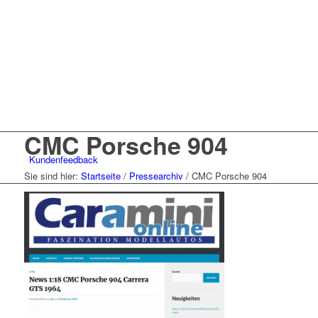
CMC Porsche 904
Kunden
feedback
Sie sind hier:
Startseite
/
Pressearchiv
/
CMC Porsche 904
Menü