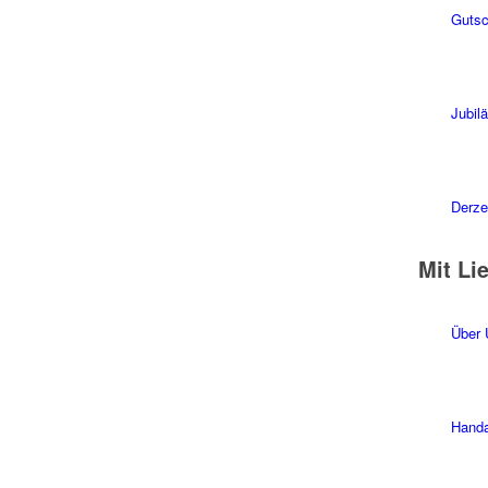
Gutsc
Jubil
Derzei
Mit Li
Über 
Handa