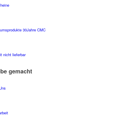
heine
äumsprodukte 30Jahre CMC
t nicht lieferbar
ebe gemacht
Uns
rbeit