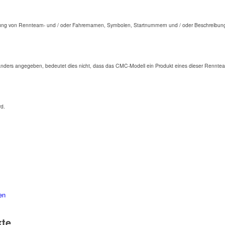
ng von Rennteam- und / oder Fahrernamen, Symbolen, Startnummern und / oder Beschreibunge
anders angegeben, bedeutet dies nicht, dass das CMC-Modell ein Produkt eines dieser Renntea
rd.
en
kte