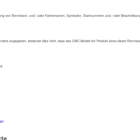
ng von Rennteam- und / oder Fahrernamen, Symbolen, Startnummern und / oder Beschreibunge
anders angegeben, bedeutet dies nicht, dass das CMC-Modell ein Produkt eines dieser Renntea
rd.
en
kte