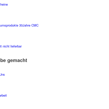
heine
äumsprodukte 30Jahre CMC
t nicht lieferbar
ebe gemacht
Uns
rbeit