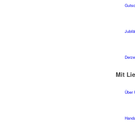
Gutsc
Jubil
Derzei
Mit Li
Über 
Handa