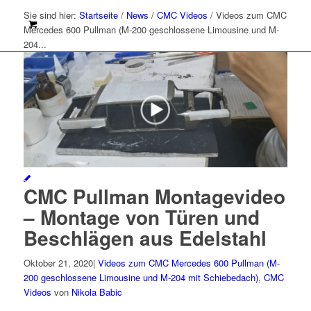
Sie sind hier:
Startseite
/
News
/
CMC Videos
/
Videos zum CMC
Mercedes 600 Pullman (M-200 geschlossene Limousine und M-
204...
0
CMC Pullman Montagevideo
– Montage von Türen und
Beschlägen aus Edelstahl
Oktober 21, 2020
|
Videos zum CMC Mercedes 600 Pullman (M-
200 geschlossene Limousine und M-204 mit Schiebedach)
,
CMC
Videos
von
Nikola Babic