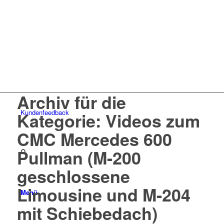
Archiv für die
Kunden
feedback
Kategorie: Videos zum
CMC Mercedes 600
Pullman (M-200
geschlossene
Limousine und M-204
Menü
mit Schiebedach)