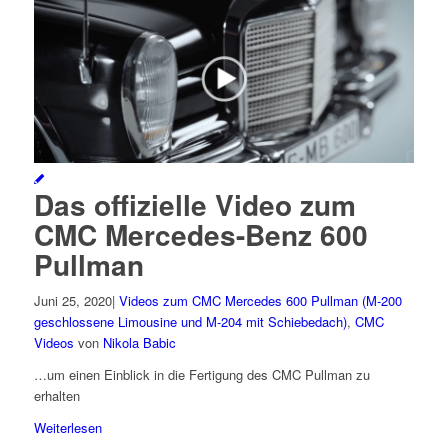
Das offizielle Video zum
CMC Mercedes-Benz 600
Pullman
Juni 25, 2020
|
Videos zum CMC Mercedes 600 Pullman (M-200
geschlossene Limousine und M-204 mit Schiebedach)
,
CMC
Videos
von
Nikola Babic
…um einen Einblick in die Fertigung des CMC Pullman zu
erhalten
Weiterlesen