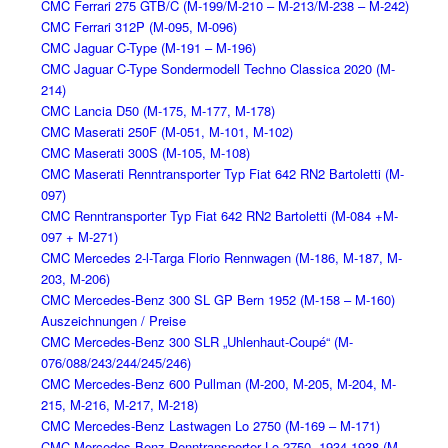
CMC Ferrari 275 GTB/C (M-199/M-210 – M-213/M-238 – M-242)
CMC Ferrari 312P (M-095, M-096)
CMC Jaguar C-Type (M-191 – M-196)
CMC Jaguar C-Type Sondermodell Techno Classica 2020 (M-
214)
CMC Lancia D50 (M-175, M-177, M-178)
CMC Maserati 250F (M-051, M-101, M-102)
CMC Maserati 300S (M-105, M-108)
CMC Maserati Renntransporter Typ Fiat 642 RN2 Bartoletti (M-
097)
CMC Renntransporter Typ Fiat 642 RN2 Bartoletti (M-084 +M-
097 + M-271)
CMC Mercedes 2-l-Targa Florio Rennwagen (M-186, M-187, M-
203, M-206)
CMC Mercedes-Benz 300 SL GP Bern 1952 (M-158 – M-160)
Auszeichnungen / Preise
CMC Mercedes-Benz 300 SLR „Uhlenhaut-Coupé“ (M-
076/088/243/244/245/246)
CMC Mercedes-Benz 600 Pullman (M-200, M-205, M-204, M-
215, M-216, M-217, M-218)
CMC Mercedes-Benz Lastwagen Lo 2750 (M-169 – M-171)
CMC Mercedes-Benz Renntransporter Lo 2750, 1934-1938 (M-