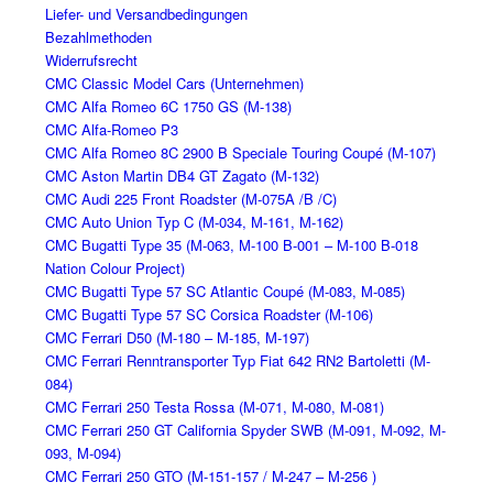
Liefer- und Versandbedingungen
Bezahlmethoden
Widerrufsrecht
CMC Classic Model Cars (Unternehmen)
CMC Alfa Romeo 6C 1750 GS (M-138)
CMC Alfa-Romeo P3
CMC Alfa Romeo 8C 2900 B Speciale Touring Coupé (M-107)
CMC Aston Martin DB4 GT Zagato (M-132)
CMC Audi 225 Front Roadster (M-075A /B /C)
CMC Auto Union Typ C (M-034, M-161, M-162)
CMC Bugatti Type 35 (M-063, M-100 B-001 – M-100 B-018
Nation Colour Project)
CMC Bugatti Type 57 SC Atlantic Coupé (M-083, M-085)
CMC Bugatti Type 57 SC Corsica Roadster (M-106)
CMC Ferrari D50 (M-180 – M-185, M-197)
CMC Ferrari Renntransporter Typ Fiat 642 RN2 Bartoletti (M-
084)
CMC Ferrari 250 Testa Rossa (M-071, M-080, M-081)
CMC Ferrari 250 GT California Spyder SWB (M-091, M-092, M-
093, M-094)
CMC Ferrari 250 GTO (M-151-157 / M-247 – M-256 )