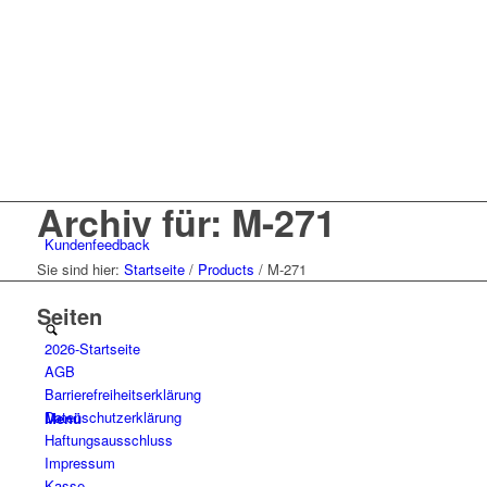
Archiv für: M-271
Kunden
feedback
Sie sind hier:
Startseite
/
Products
/
M-271
Seiten
2026-Startseite
AGB
Barrierefreiheitserklärung
Datenschutzerklärung
Menü
Haftungsausschluss
Impressum
Kasse