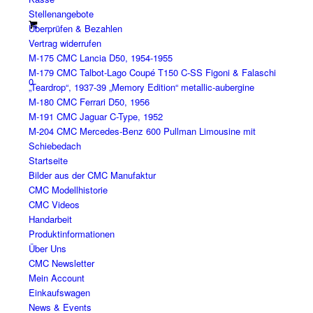
Stellenangebote
Überprüfen & Bezahlen
Vertrag widerrufen
M-175 CMC Lancia D50, 1954-1955
M-179 CMC Talbot-Lago Coupé T150 C-SS Figoni & Falaschi
0
„Teardrop“, 1937-39 „Memory Edition“ metallic-aubergine
M-180 CMC Ferrari D50, 1956
M-191 CMC Jaguar C-Type, 1952
M-204 CMC Mercedes-Benz 600 Pullman Limousine mit
Schiebedach
Startseite
Bilder aus der CMC Manufaktur
CMC Modellhistorie
CMC Videos
Handarbeit
Produktinformationen
Über Uns
CMC Newsletter
Mein Account
Einkaufswagen
News & Events