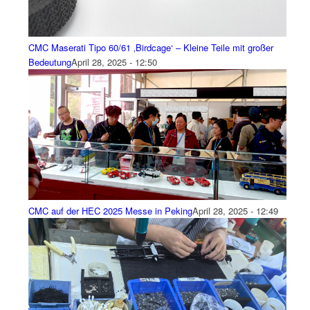
CMC Maserati Tipo 60/61 ‚Birdcage‘ – Kleine Teile mit großer
Bedeutung
April 28, 2025 - 12:50
CMC auf der HEC 2025 Messe in Peking
April 28, 2025 - 12:49