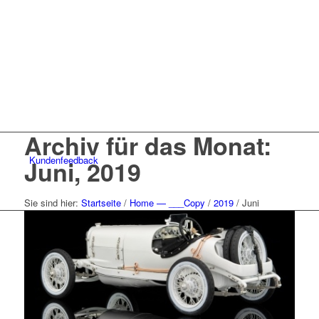
Archiv für das Monat:
Kunden
feedback
Juni, 2019
Sie sind hier:
Startseite
/
Home — ___Copy
/
2019
/
Juni
Menü