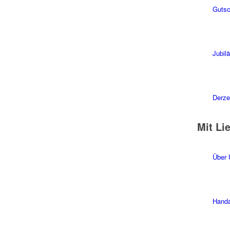
Gutsc
Jubil
Derzei
Mit Li
Über 
Handa