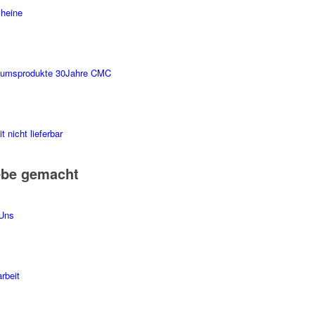
heine
äumsprodukte 30Jahre CMC
t nicht lieferbar
ebe gemacht
Uns
rbeit