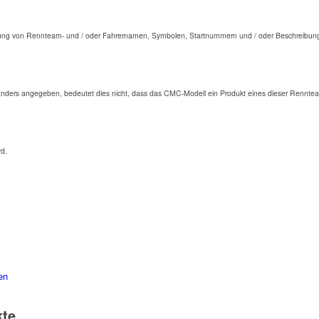
ng von Rennteam- und / oder Fahrernamen, Symbolen, Startnummern und / oder Beschreibunge
anders angegeben, bedeutet dies nicht, dass das CMC-Modell ein Produkt eines dieser Renntea
rd.
en
kte