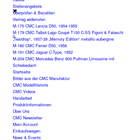
Stellenangebote
Überprüfen & Bezahlen
Vertrag widerrufen
M-175 CMC Lancia D50, 1954-1955
M-179 CMC Talbot-Lago Coupé T150 C-SS Figoni & Falaschi
0
„Teardrop“, 1937-39 „Memory Edition“ metallic-aubergine
M-180 CMC Ferrari D50, 1956
M-191 CMC Jaguar C-Type, 1952
M-204 CMC Mercedes-Benz 600 Pullman Limousine mit
Schiebedach
Startseite
Bilder aus der CMC Manufaktur
CMC Modellhistorie
CMC Videos
Handarbeit
Produktinformationen
Über Uns
CMC Newsletter
Mein Account
Einkaufswagen
News & Events