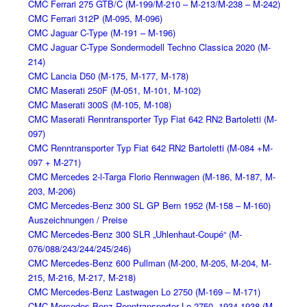
CMC Ferrari 275 GTB/C (M-199/M-210 – M-213/M-238 – M-242)
CMC Ferrari 312P (M-095, M-096)
CMC Jaguar C-Type (M-191 – M-196)
CMC Jaguar C-Type Sondermodell Techno Classica 2020 (M-
214)
CMC Lancia D50 (M-175, M-177, M-178)
CMC Maserati 250F (M-051, M-101, M-102)
CMC Maserati 300S (M-105, M-108)
CMC Maserati Renntransporter Typ Fiat 642 RN2 Bartoletti (M-
097)
CMC Renntransporter Typ Fiat 642 RN2 Bartoletti (M-084 +M-
097 + M-271)
CMC Mercedes 2-l-Targa Florio Rennwagen (M-186, M-187, M-
203, M-206)
CMC Mercedes-Benz 300 SL GP Bern 1952 (M-158 – M-160)
Auszeichnungen / Preise
CMC Mercedes-Benz 300 SLR „Uhlenhaut-Coupé“ (M-
076/088/243/244/245/246)
CMC Mercedes-Benz 600 Pullman (M-200, M-205, M-204, M-
215, M-216, M-217, M-218)
CMC Mercedes-Benz Lastwagen Lo 2750 (M-169 – M-171)
CMC Mercedes-Benz Renntransporter Lo 2750, 1934-1938 (M-