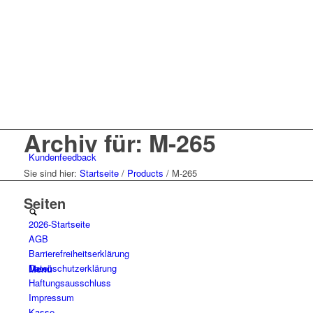
Archiv für: M-265
Kunden
feedback
Sie sind hier:
Startseite
/
Products
/
M-265
Seiten
2026-Startseite
AGB
Barrierefreiheitserklärung
Datenschutzerklärung
Menü
Haftungsausschluss
Impressum
Kasse