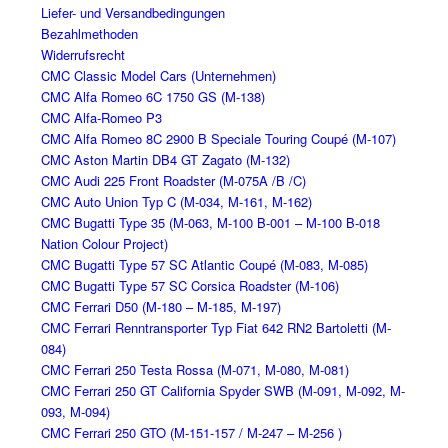
Liefer- und Versandbedingungen
Bezahlmethoden
Widerrufsrecht
CMC Classic Model Cars (Unternehmen)
CMC Alfa Romeo 6C 1750 GS (M-138)
CMC Alfa-Romeo P3
CMC Alfa Romeo 8C 2900 B Speciale Touring Coupé (M-107)
CMC Aston Martin DB4 GT Zagato (M-132)
CMC Audi 225 Front Roadster (M-075A /B /C)
CMC Auto Union Typ C (M-034, M-161, M-162)
CMC Bugatti Type 35 (M-063, M-100 B-001 – M-100 B-018
Nation Colour Project)
CMC Bugatti Type 57 SC Atlantic Coupé (M-083, M-085)
CMC Bugatti Type 57 SC Corsica Roadster (M-106)
CMC Ferrari D50 (M-180 – M-185, M-197)
CMC Ferrari Renntransporter Typ Fiat 642 RN2 Bartoletti (M-
084)
CMC Ferrari 250 Testa Rossa (M-071, M-080, M-081)
CMC Ferrari 250 GT California Spyder SWB (M-091, M-092, M-
093, M-094)
CMC Ferrari 250 GTO (M-151-157 / M-247 – M-256 )