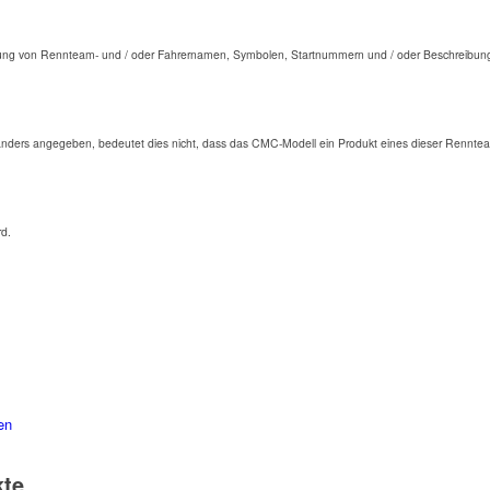
ng von Rennteam- und / oder Fahrernamen, Symbolen, Startnummern und / oder Beschreibunge
anders angegeben, bedeutet dies nicht, dass das CMC-Modell ein Produkt eines dieser Renntea
rd.
en
kte