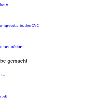
heine
äumsprodukte 30Jahre CMC
t nicht lieferbar
ebe gemacht
Uns
rbeit