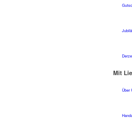
Gutsc
Jubil
Derzei
Mit Li
Über 
Handa