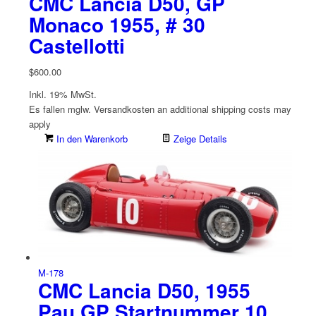
CMC Lancia D50, GP
Monaco 1955, # 30
Castellotti
$
600.00
Inkl. 19% MwSt.
Es fallen mglw. Versand­kosten an
additional shipping costs may
apply
In den Warenkorb
Zeige Details
M-178
CMC Lancia D50, 1955
Pau GP Startnummer 10,