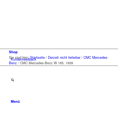
Shop
Sie sind hier:
Startseite
/
Derzeit nicht lieferbar
/
CMC Mercedes-
Kunden
feedback
Benz
/
CMC Mercedes-Benz W 165, 1939
Menü