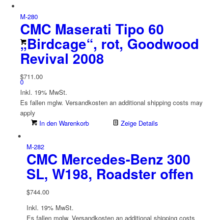
M-280
CMC Maserati Tipo 60
„Birdcage“, rot, Goodwood
Revival 2008
$
711.00
0
Inkl. 19% MwSt.
Es fallen mglw. Versand­kosten an
additional shipping costs may
apply
In den Warenkorb
Zeige Details
M-282
CMC Mercedes-Benz 300
SL, W198, Roadster offen
$
744.00
Inkl. 19% MwSt.
Es fallen mglw. Versand­kosten an
additional shipping costs