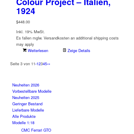
Colour Project – Italien,
1924
$
448.00
Inkl. 19% MwSt.
Es fallen mglw. Versand­kosten an
additional shipping costs
may apply
Weiterlesen
Zeige Details
Seite 3 von 11
‹
1
2
3
4
5
›
»
Neuheiten 2026
Vorbestellbare Modelle
Neuheiten 2025
Geringer Bestand
Lieferbare Modelle
Alle Produkte
Modelle 1:18
CMC Ferrari GTO