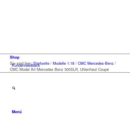
Shop
Sie sind hier:
Startseite
/
Modelle 1:18
/
CMC Mercedes-Benz
/
Kunden
feedback
CMC Model Art Mercedes Benz 300SLR, Uhlenhaut Coupé
Menü