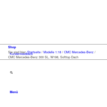
Shop
Sie sind hier:
Startseite
/
Modelle 1:18
/
CMC Mercedes-Benz
/
Kunden
feedback
CMC Mercedes-Benz 300 SL, W198, Softtop Dach
Menü