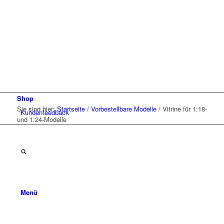
Shop
Sie sind hier:
Startseite
/
Vorbestellbare Modelle
/
Vitrine für 1:18-
Kunden
feedback
und 1:24-Modelle
Menü