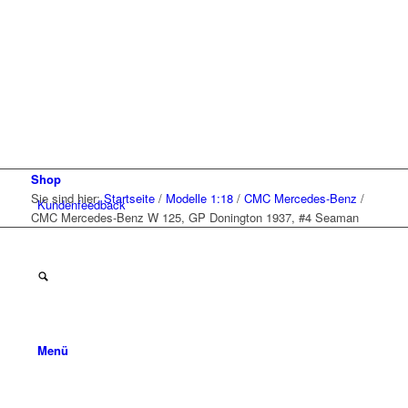
Shop
Sie sind hier:
Startseite
/
Modelle 1:18
/
CMC Mercedes-Benz
/
Kunden
feedback
CMC Mercedes-Benz W 125, GP Donington 1937, #4 Seaman
Menü