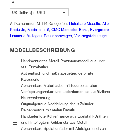
14
US-Dollar ($) - USD
Artikelnummer:
M-116
Kategorien:
Lieferbare Modelle
,
Alle
Produkte
,
Modelle 1:18
,
CMC Mercedes-Benz
,
Evergreens
,
Limitierte Auflagen
,
Rennsportwagen
,
Vorkriegsfahrzeuge
MODELLBESCHREIBUNG
Handmontiertes Metall-Präzisionsmodell aus über
900 Einzelteilen
Authentisch und maßstabsgetreu geformte
Karosserie
Abnehmbare Motorhaube mit federbelasteten
Verriegelungshaken und Lederriemen als zusätzliche
Haubensicherung
Originalgetreue Nachbildung des 8-Zylinder-
Reihenmotors mit vielen Details
Handgefertigte Kühlermaske aus Edelstahl-Drähten
und hinterlegtem Kühlernetz aus Metall
Abnehmbare Speichenräder mit Alufelgen und von