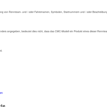
ng von Rennteam- und / oder Fahrernamen, Symbolen, Startnummern und / oder Beschreibunge
anders angegeben, bedeutet dies nicht, dass das CMC-Modell ein Produkt eines dieser Renntea
rd.
en
kte