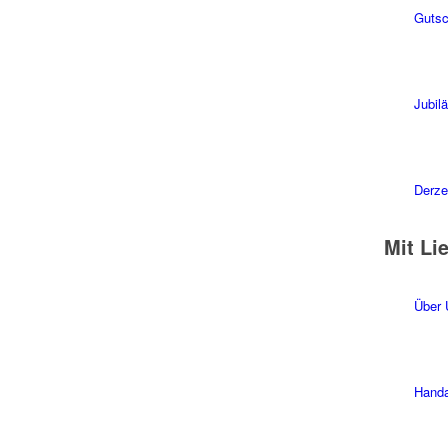
Gutsc
Jubil
Derzei
Mit Li
Über 
Handa