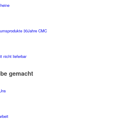
heine
äumsprodukte 30Jahre CMC
t nicht lieferbar
ebe gemacht
Uns
rbeit