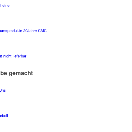
heine
äumsprodukte 30Jahre CMC
t nicht lieferbar
ebe gemacht
Uns
rbeit