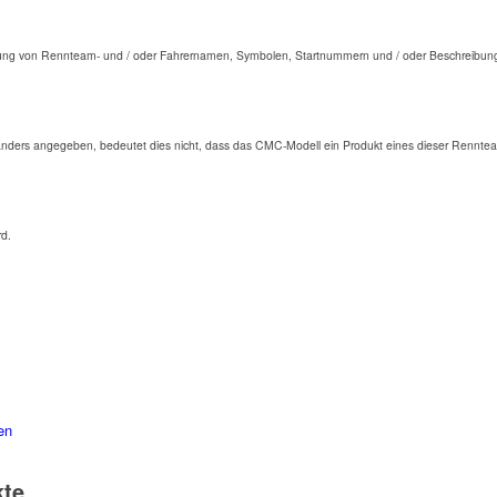
ng von Rennteam- und / oder Fahrernamen, Symbolen, Startnummern und / oder Beschreibunge
anders angegeben, bedeutet dies nicht, dass das CMC-Modell ein Produkt eines dieser Renntea
rd.
en
kte