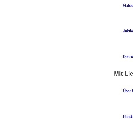
Gutsc
Jubil
Derzei
Mit Li
Über 
Handa