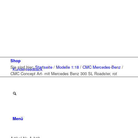
Shop
Sie sind hier:
Startseite
/
Modelle 1:18
/
CMC Mercedes-Benz
/
Kunden
feedback
CMC Concept Art- mit Mercedes Benz 300 SL Roadster, rot
Menü