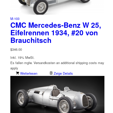
M-103
CMC Mercedes-Benz W 25,
Eifelrennen 1934, #20 von
Brauchitsch
$
346.00
Inkl. 19% MwSt.
Es fallen mglw. Versand­kosten an
additional shipping costs may
apply
Weiterlesen
Zeige Details