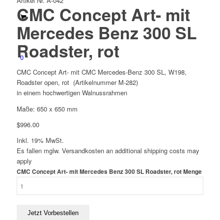
Artikel Nr. A-042
CMC Concept Art- mit
Mercedes Benz 300 SL
Roadster, rot
0
CMC Concept Art- mit CMC Mercedes-Benz 300 SL, W198,
Roadster open, rot (Artikelnummer M-282)
in einem hochwertigen Walnussrahmen
Maße: 650 x 650 mm
$
996.00
Inkl. 19% MwSt.
Es fallen mglw. Versand­kosten an
additional shipping costs may
apply
CMC Concept Art- mit Mercedes Benz 300 SL Roadster, rot Menge
Jetzt Vorbestellen