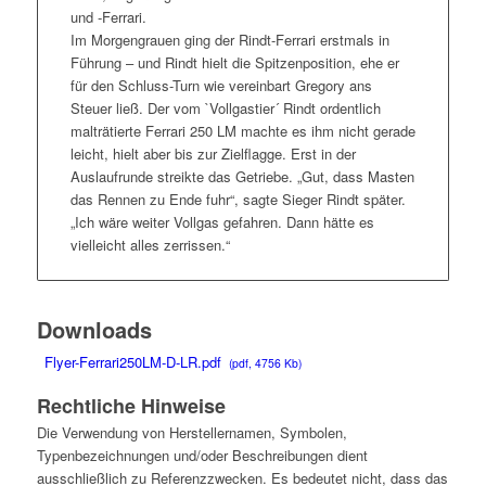
und -Ferrari.
Im Morgengrauen ging der Rindt-Ferrari erstmals in
Führung – und Rindt hielt die Spitzenposition, ehe er
für den Schluss-Turn wie vereinbart Gregory ans
Steuer ließ. Der vom `Vollgastier´ Rindt ordentlich
malträtierte Ferrari 250 LM machte es ihm nicht gerade
leicht, hielt aber bis zur Zielflagge. Erst in der
Auslaufrunde streikte das Getriebe. „Gut, dass Masten
das Rennen zu Ende fuhr“, sagte Sieger Rindt später.
„Ich wäre weiter Vollgas gefahren. Dann hätte es
vielleicht alles zerrissen.“
Downloads
Flyer-Ferrari250LM-D-LR.pdf
(pdf, 4756 Kb)
Rechtliche Hinweise
Die Verwendung von Herstellernamen, Symbolen,
Typenbezeichnungen und/oder Beschreibungen dient
ausschließlich zu Referenzzwecken. Es bedeutet nicht, dass das