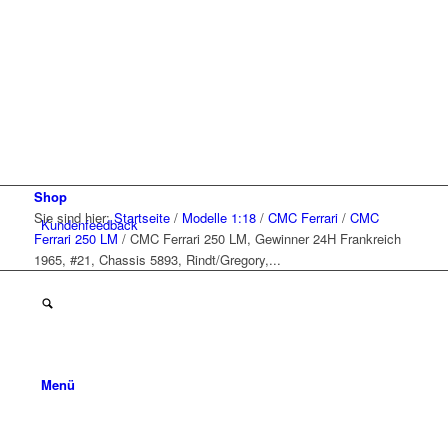
Shop
Sie sind hier:
Startseite
/
Modelle 1:18
/
CMC Ferrari
/
CMC
Kunden
feedback
Ferrari 250 LM
/
CMC Ferrari 250 LM, Gewinner 24H Frankreich
1965, #21, Chassis 5893, Rindt/Gregory,...
Menü