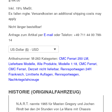
$
764.00
Inkl. 19% MwSt.
Es fallen mglw. Versand­kosten an
additional shipping costs may
apply
Nicht länger bestellbar!
Anfrage zum Artikel per
E-mail
oder Telefon: +49 711 44 00 799-
14
US-Dollar ($) - USD
Artikelnummer:
M-263
Kategorien:
CMC Ferrari 250 LM
,
Lieferbare Modelle
,
Alle Produkte
,
Modelle 1:18
,
CMC Ferrari
,
CMC Ferrari
,
Derzeit nicht lieferbar
,
Rennsportwagen 24H
Frankreich
,
Limitierte Auflagen
,
Rennsportwagen
,
Nachkriegsfahrzeuge
HISTORIE (ORIGINALFAHRZEUG)
N.A.R.T. nannte 1965 für Masten Gregory und Jochen
Rindt bei den 24 Stunden von Le Mans mit Chassis