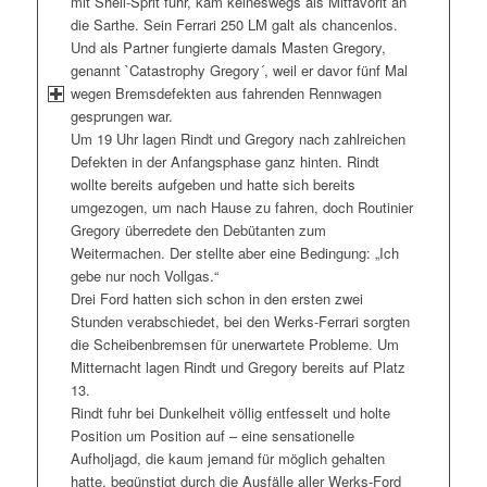
mit Shell-Sprit fuhr, kam keineswegs als Mitfavorit an
die Sarthe. Sein Ferrari 250 LM galt als chancenlos.
Und als Partner fungierte damals Masten Gregory,
genannt `Catastrophy Gregory´, weil er davor fünf Mal
wegen Bremsdefekten aus fahrenden Rennwagen
gesprungen war.
Um 19 Uhr lagen Rindt und Gregory nach zahlreichen
Defekten in der Anfangsphase ganz hinten. Rindt
wollte bereits aufgeben und hatte sich bereits
umgezogen, um nach Hause zu fahren, doch Routinier
Gregory überredete den Debütanten zum
Weitermachen. Der stellte aber eine Bedingung: „Ich
gebe nur noch Vollgas.“
Drei Ford hatten sich schon in den ersten zwei
Stunden verabschiedet, bei den Werks-Ferrari sorgten
die Scheibenbremsen für unerwartete Probleme. Um
Mitternacht lagen Rindt und Gregory bereits auf Platz
13.
Rindt fuhr bei Dunkelheit völlig entfesselt und holte
Position um Position auf – eine sensationelle
Aufholjagd, die kaum jemand für möglich gehalten
hatte, begünstigt durch die Ausfälle aller Werks-Ford