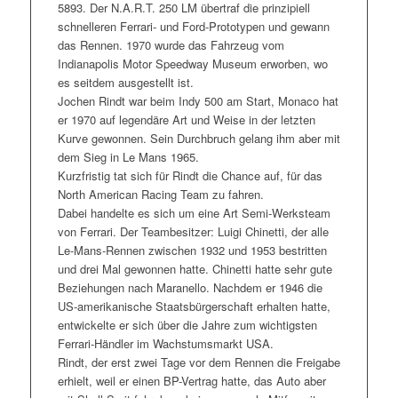
5893. Der N.A.R.T. 250 LM übertraf die prinzipiell
schnelleren Ferrari- und Ford-Prototypen und gewann
das Rennen. 1970 wurde das Fahrzeug vom
Indianapolis Motor Speedway Museum erworben, wo
es seitdem ausgestellt ist.
Jochen Rindt war beim Indy 500 am Start, Monaco hat
er 1970 auf legendäre Art und Weise in der letzten
Kurve gewonnen. Sein Durchbruch gelang ihm aber mit
dem Sieg in Le Mans 1965.
Kurzfristig tat sich für Rindt die Chance auf, für das
North American Racing Team zu fahren.
Dabei handelte es sich um eine Art Semi-Werksteam
von Ferrari. Der Teambesitzer: Luigi Chinetti, der alle
Le-Mans-Rennen zwischen 1932 und 1953 bestritten
und drei Mal gewonnen hatte. Chinetti hatte sehr gute
Beziehungen nach Maranello. Nachdem er 1946 die
US-amerikanische Staatsbürgerschaft erhalten hatte,
entwickelte er sich über die Jahre zum wichtigsten
Ferrari-Händler im Wachstumsmarkt USA.
Rindt, der erst zwei Tage vor dem Rennen die Freigabe
erhielt, weil er einen BP-Vertrag hatte, das Auto aber