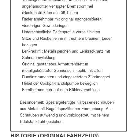
angeflanschter verrippter Bremstrommel
(Radkonstruktion aus 35 Teilen)
Räder abnehmbar mit original nachgebildeten
vierohrigen Gewinderingen
Unterschiedliche Reifenprofile vorne / hinten
Sitze und Rückenlehne mit echtem braunem Leder
bezogen
Lenkrad mit Metallspeichen und Lenkradkranz mit
Schnurumwicklung
Original gestaltetes Armaturenbrett in
metallgebürsteter Sonnenschliffoptik mit allen
Rundinstrumenten und eingesetztem Zündmagnet
Hebel der Cockpit-Handölpumpe beweglich
Fernthermometer auf dem Kühlerverschluss
Besonderheit: Spezialgefertigte Karosserieschrauben
aus Metall mit Bugattispezifischer Formgebung. Alle
Schrauben aufwendig und vorbildgetreu mit feinem
Edelstahldraht gesichert.
HISTORIE (ORIGINALFAHRZEUG)