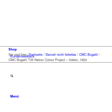
Shop
Sie sind hier:
Startseite
/
Derzeit nicht lieferbar
/
CMC Bugatti
/
Kunden
feedback
CMC Bugatti T35 Nation Colour Project – Italien, 1924
Menü