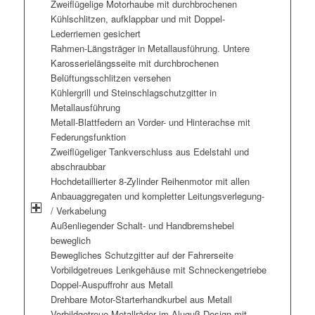
Zweiflügelige Motorhaube mit durchbrochenen
Kühlschlitzen, aufklappbar und mit Doppel-
Lederriemen gesichert
Rahmen-Längsträger in Metallausführung. Untere
Karosserielängsseite mit durchbrochenen
Belüftungsschlitzen versehen
Kühlergrill und Steinschlagschutzgitter in
Metallausführung
Metall-Blattfedern an Vorder- und Hinterachse mit
Federungsfunktion
Zweiflügeliger Tankverschluss aus Edelstahl und
abschraubbar
Hochdetaillierter 8-Zylinder Reihenmotor mit allen
Anbauaggregaten und kompletter Leitungsverlegung-
/ Verkabelung
Außenliegender Schalt- und Handbremshebel
beweglich
Bewegliches Schutzgitter auf der Fahrerseite
Vorbildgetreues Lenkgehäuse mit Schneckengetriebe
Doppel-Auspuffrohr aus Metall
Drehbare Motor-Starterhandkurbel aus Metall
Vorbildgetreue Metallräder im Aluguß-Design mit