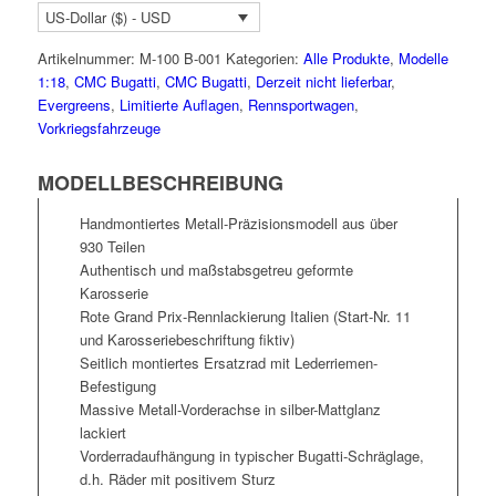
US-Dollar ($) - USD
Artikelnummer:
M-100 B-001
Kategorien:
Alle Produkte
,
Modelle
1:18
,
CMC Bugatti
,
CMC Bugatti
,
Derzeit nicht lieferbar
,
Evergreens
,
Limitierte Auflagen
,
Rennsportwagen
,
Vorkriegsfahrzeuge
MODELLBESCHREIBUNG
Handmontiertes Metall-Präzisionsmodell aus über
930 Teilen
Authentisch und maßstabsgetreu geformte
Karosserie
Rote Grand Prix-Rennlackierung Italien (Start-Nr. 11
und Karosseriebeschriftung fiktiv)
Seitlich montiertes Ersatzrad mit Lederriemen-
Befestigung
Massive Metall-Vorderachse in silber-Mattglanz
lackiert
Vorderradaufhängung in typischer Bugatti-Schräglage,
d.h. Räder mit positivem Sturz