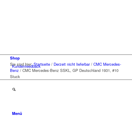
Shop
Sie sind hier:
Startseite
/
Derzeit nicht lieferbar
/
CMC Mercedes-
Kunden
feedback
Benz
/
CMC Mercedes-Benz SSKL, GP Deutschland 1931, #10
Stuck
Menü