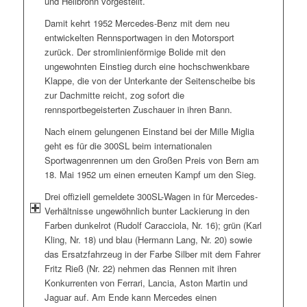
und Heilbronn vorgestellt.
Damit kehrt 1952 Mercedes-Benz mit dem neu
entwickelten Rennsportwagen in den Motorsport
zurück. Der stromlinienförmige Bolide mit den
ungewohnten Einstieg durch eine hochschwenkbare
Klappe, die von der Unterkante der Seitenscheibe bis
zur Dachmitte reicht, zog sofort die
rennsportbegeisterten Zuschauer in ihren Bann.
Nach einem gelungenen Einstand bei der Mille Miglia
geht es für die 300SL beim internationalen
Sportwagenrennen um den Großen Preis von Bern am
18. Mai 1952 um einen erneuten Kampf um den Sieg.
Drei offiziell gemeldete 300SL-Wagen in für Mercedes-
Verhältnisse ungewöhnlich bunter Lackierung in den
Farben dunkelrot (Rudolf Caracciola, Nr. 16); grün (Karl
Kling, Nr. 18) und blau (Hermann Lang, Nr. 20) sowie
das Ersatzfahrzeug in der Farbe Silber mit dem Fahrer
Fritz Rieß (Nr. 22) nehmen das Rennen mit ihren
Konkurrenten von Ferrari, Lancia, Aston Martin und
Jaguar auf. Am Ende kann Mercedes einen