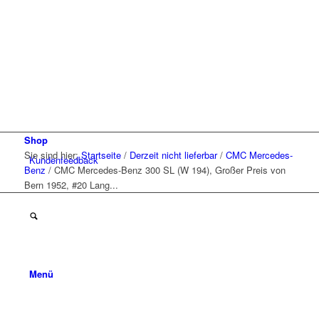
Shop
Sie sind hier:
Startseite
/
Derzeit nicht lieferbar
/
CMC Mercedes-
Kunden
feedback
Benz
/
CMC Mercedes-Benz 300 SL (W 194), Großer Preis von
Bern 1952, #20 Lang...
Menü