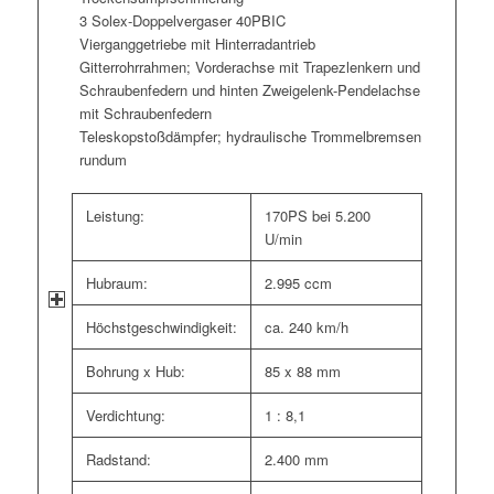
3 Solex-Doppelvergaser 40PBIC
Vierganggetriebe mit Hinterradantrieb
Gitterrohrrahmen; Vorderachse mit Trapezlenkern und
Schraubenfedern und hinten Zweigelenk-Pendelachse
mit Schraubenfedern
Teleskopstoßdämpfer; hydraulische Trommelbremsen
rundum
Leistung:
170PS bei 5.200
U/min
Hubraum:
2.995 ccm
Höchstgeschwindigkeit:
ca. 240 km/h
Bohrung x Hub:
85 x 88 mm
Verdichtung:
1 : 8,1
Radstand:
2.400 mm