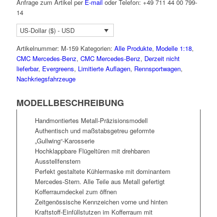
Anfrage zum Artikel per
E-mail
oder Telefon: +49 711 44 00 799-
14
US-Dollar ($) - USD
Artikelnummer:
M-159
Kategorien:
Alle Produkte
,
Modelle 1:18
,
CMC Mercedes-Benz
,
CMC Mercedes-Benz
,
Derzeit nicht
lieferbar
,
Evergreens
,
Limitierte Auflagen
,
Rennsportwagen
,
Nachkriegsfahrzeuge
MODELLBESCHREIBUNG
Handmontiertes Metall-Präzisionsmodell
Authentisch und maßstabsgetreu geformte
„Gullwing“-Karosserie
Hochklappbare Flügeltüren mit drehbaren
Ausstellfenstern
Perfekt gestaltete Kühlermaske mit dominantem
Mercedes-Stern. Alle Teile aus Metall gefertigt
Kofferraumdeckel zum öffnen
Zeitgenössische Kennzeichen vorne und hinten
Kraftstoff-Einfüllstutzen im Kofferraum mit