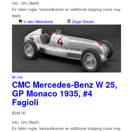
Inkl. 19% MwSt.
Es fallen mglw. Versand­kosten an
additional shipping costs may
apply
In den Warenkorb
Zeige Details
M-104
CMC Mercedes-Benz W 25,
GP Monaco 1935, #4
Fagioli
$
346.00
Inkl. 19% MwSt.
Es fallen mglw. Versand­kosten an
additional shipping costs may