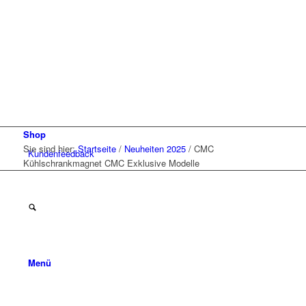
Shop
Sie sind hier:
Startseite
/
Neuheiten 2025
/
CMC
Kunden
feedback
Kühlschrankmagnet CMC Exklusive Modelle
Menü