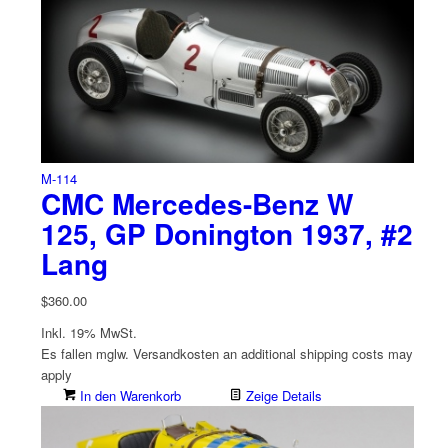
M-114
CMC Mercedes-Benz W
125, GP Donington 1937, #2
Lang
$
360.00
Inkl. 19% MwSt.
Es fallen mglw. Versand­kosten an
additional shipping costs may
apply
In den Warenkorb
Zeige Details