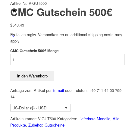
Artikel Nr. V-GUT500
CMC Gutschein 500€
$
543.43
Es fallen mglw. Versand­kosten an
additional shipping costs may
0
apply
CMC Gutschein 500€ Menge
In den Warenkorb
Anfrage zum Artikel per
E-mail
oder Telefon: +49 711 44 00 799-
14
US-Dollar ($) - USD
Artikelnummer:
V-GUT500
Kategorien:
Lieferbare Modelle
,
Alle
Produkte
,
Zubehör
,
Gutscheine