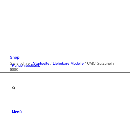
Shop
Sie sind hier:
Startseite
/
Lieferbare Modelle
/
CMC Gutschein
Kunden
feedback
500€
Menü