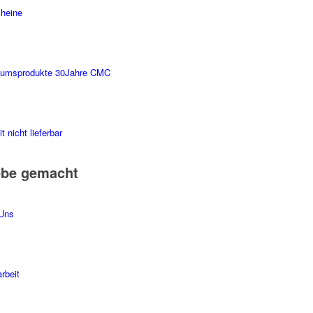
heine
äumsprodukte 30Jahre CMC
t nicht lieferbar
ebe gemacht
Uns
rbeit