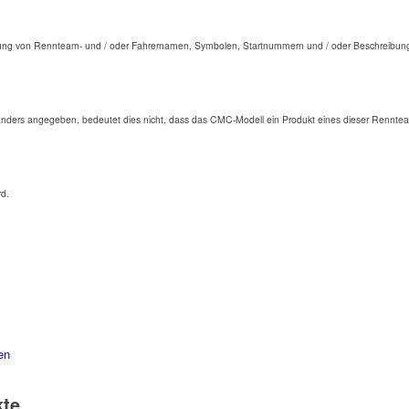
ng von Rennteam- und / oder Fahrernamen, Symbolen, Startnummern und / oder Beschreibunge
anders angegeben, bedeutet dies nicht, dass das CMC-Modell ein Produkt eines dieser Renntea
rd.
en
kte