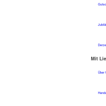
Gutsc
Jubil
Derzei
Mit Li
Über 
Handa