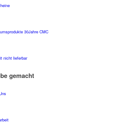
heine
äumsprodukte 30Jahre CMC
t nicht lieferbar
ebe gemacht
Uns
rbeit