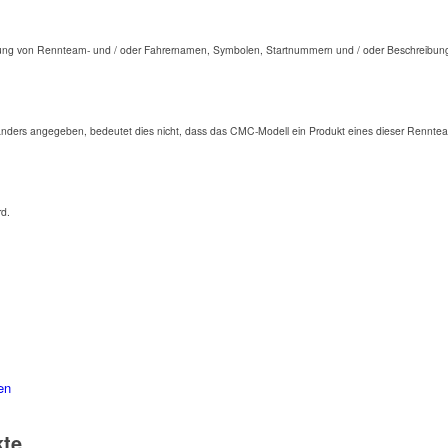
ng von Rennteam- und / oder Fahrernamen, Symbolen, Startnummern und / oder Beschreibunge
anders angegeben, bedeutet dies nicht, dass das CMC-Modell ein Produkt eines dieser Renntea
rd.
en
kte