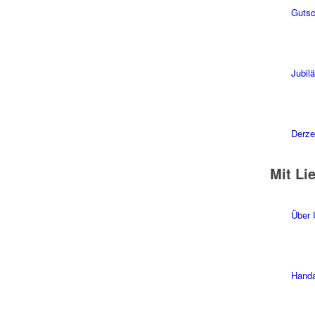
Gutsc
Jubil
Derzei
Mit Li
Über 
Handa